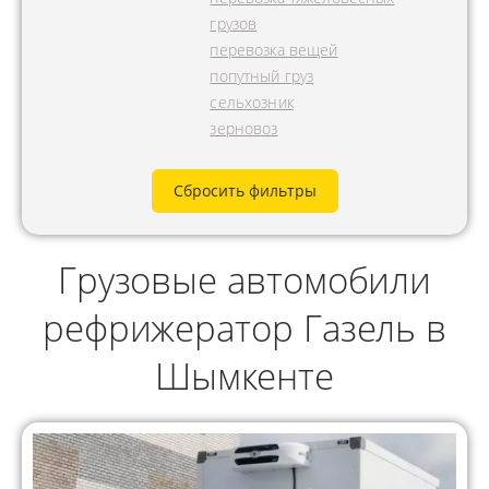
грузов
перевозка вещей
попутный груз
сельхозник
зерновоз
Сбросить фильтры
Грузовые автомобили
рефрижератор Газель в
Шымкенте