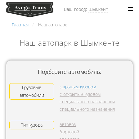
Ваш город:
Шымкент
Главная
Наш автопарк
Наш автопарк в Шымкенте
Подберите автомобиль:
с крытым кузовом
Грузовые
с открытым кузовом
автомобили
специального назначения
специального назначения
автовоз
Тип кузова
бортовой