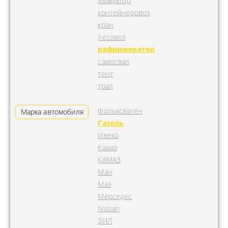
эвакуатор
контейнеровоз
кран
лесовоз
рефрижератор
самосвал
тент
трал
Фольксваген
Марка автомобиля
Газель
Ивеко
Камаз
КАМАЗ
Ман
Маз
Мерседес
Nissan
ЗИЛ