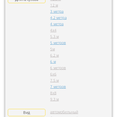
12 м
3 метра
4.2 метра
4 метра
4x4
5.3 м
5 метров
5м
6.2 м
6 м
6 метров
6х6
7.5 м
7 метров
8х8
9.3 м
автомобильный
Вид