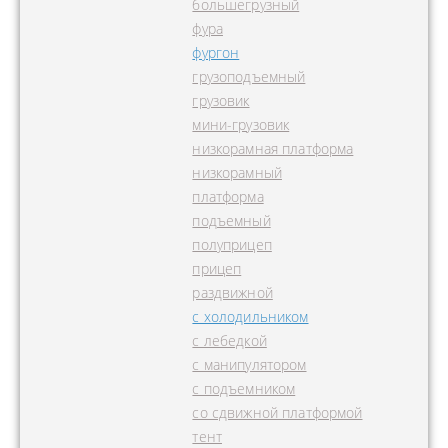
большегрузный
фура
фургон
грузоподъемный
грузовик
мини-грузовик
низкорамная платформа
низкорамный
платформа
подъемный
полуприцеп
прицеп
раздвижной
с холодильником
с лебедкой
с манипулятором
с подъемником
со сдвижной платформой
тент