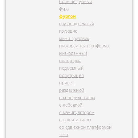
большегрузный
фура
фургон
грузоподъемный
грузовик
мини-грузовик
низкорамная платформа
низкорамный
платформа
подъемный
полуприцеп
прицеп
раздвижной
с холодильником
с лебедкой
с манипулятором
с подъемником
со сдвижной платформой
тент