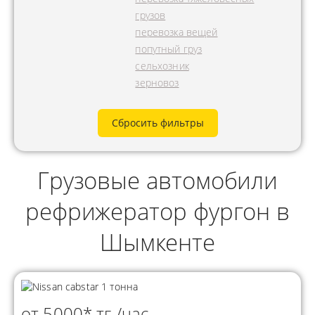
грузов
перевозка вещей
попутный груз
сельхозник
зерновоз
Сбросить фильтры
Грузовые автомобили
рефрижератор фургон в
Шымкенте
от 5000* тг./час