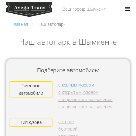
Ваш город:
Шымкент
Главная
Наш автопарк
Наш автопарк в Шымкенте
Подберите автомобиль:
с крытым кузовом
Грузовые
с открытым кузовом
автомобили
специального назначения
специального назначения
автовоз
Тип кузова
бортовой