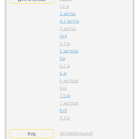
12 м
3 метра
4.2 метра
4 метра
4x4
5.3 м
5 метров
5м
6.2 м
6 м
6 метров
6х6
7.5 м
7 метров
8х8
9.3 м
автомобильный
Вид