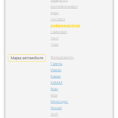
эвакуатор
контейнеровоз
кран
лесовоз
рефрижератор
самосвал
тент
трал
Фольксваген
Марка автомобиля
Газель
Ивеко
Камаз
КАМАЗ
Ман
Маз
Мерседес
Nissan
ЗИЛ