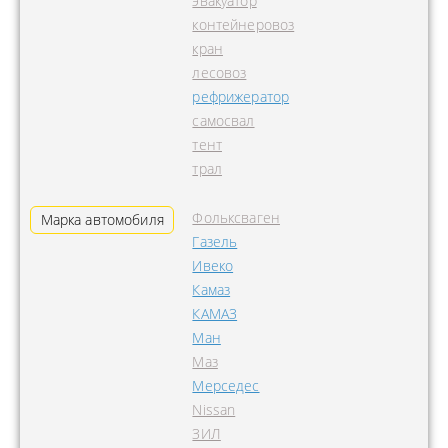
эвакуатор
контейнеровоз
кран
лесовоз
рефрижератор
самосвал
тент
трал
Фольксваген
Марка автомобиля
Газель
Ивеко
Камаз
КАМАЗ
Ман
Маз
Мерседес
Nissan
ЗИЛ