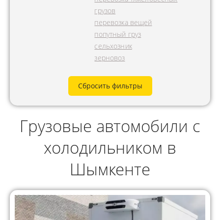
грузов
перевозка вещей
попутный груз
сельхозник
зерновоз
Сбросить фильтры
Грузовые автомобили с
холодильником в
Шымкенте