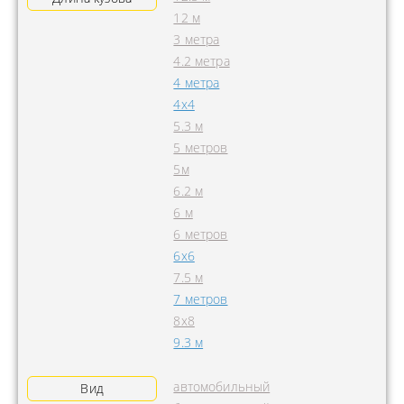
12 м
3 метра
4.2 метра
4 метра
4x4
5.3 м
5 метров
5м
6.2 м
6 м
6 метров
6х6
7.5 м
7 метров
8х8
9.3 м
автомобильный
Вид