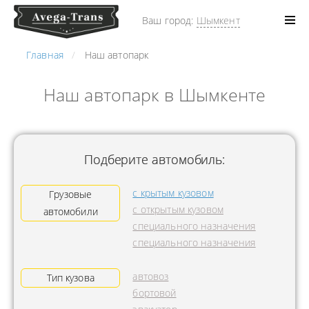
Ваш город:
Шымкент
Главная
Наш автопарк
Наш автопарк в Шымкенте
Подберите автомобиль:
с крытым кузовом
Грузовые
с открытым кузовом
автомобили
специального назначения
специального назначения
автовоз
Тип кузова
бортовой