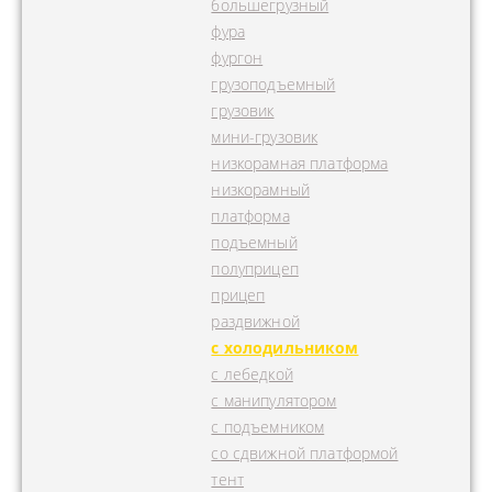
большегрузный
фура
фургон
грузоподъемный
грузовик
мини-грузовик
низкорамная платформа
низкорамный
платформа
подъемный
полуприцеп
прицеп
раздвижной
с холодильником
с лебедкой
с манипулятором
с подъемником
со сдвижной платформой
тент