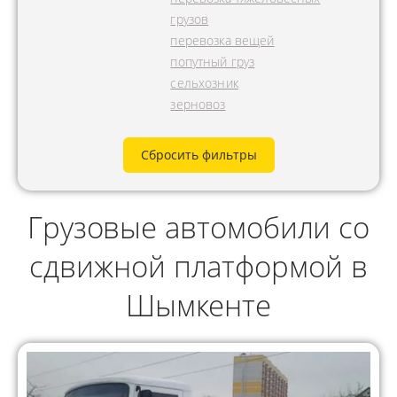
грузов
перевозка вещей
попутный груз
сельхозник
зерновоз
Сбросить фильтры
Грузовые автомобили со
сдвижной платформой в
Шымкенте