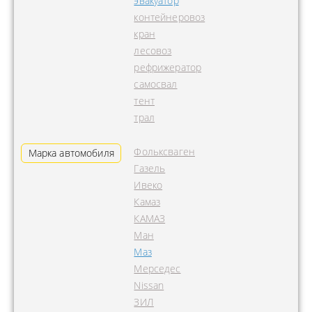
эвакуатор
контейнеровоз
кран
лесовоз
рефрижератор
самосвал
тент
трал
Фольксваген
Марка автомобиля
Газель
Ивеко
Камаз
КАМАЗ
Ман
Маз
Мерседес
Nissan
ЗИЛ