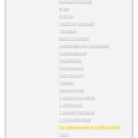
большегрузный
фура
фургон
грузоподъемный
грузовик
мини-грузовик
низкорамная платформа
низкорамный
платформа
подъемный
полуприцеп
прицеп
раздвижной
с холодильником
с лебедкой
с манипулятором
с подъемником
со сдвижной платформой
тент