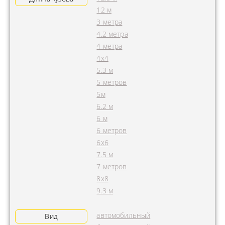
12 м
3 метра
4.2 метра
4 метра
4x4
5.3 м
5 метров
5м
6.2 м
6 м
6 метров
6х6
7.5 м
7 метров
8х8
9.3 м
автомобильный
Вид