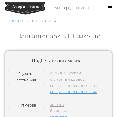
Ваш город:
Шымкент
Главная
Наш автопарк
Наш автопарк в Шымкенте
Подберите автомобиль:
с крытым кузовом
Грузовые
с открытым кузовом
автомобили
специального назначения
специального назначения
автовоз
Тип кузова
бортовой