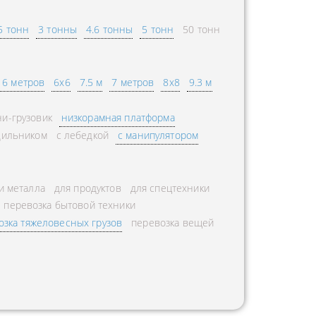
5 тонн
3 тонны
4.6 тонны
5 тонн
50 тонн
6 метров
6х6
7.5 м
7 метров
8х8
9.3 м
и-грузовик
низкорамная платформа
дильником
с лебедкой
с манипулятором
и металла
для продуктов
для спецтехники
перевозка бытовой техники
озка тяжеловесных грузов
перевозка вещей