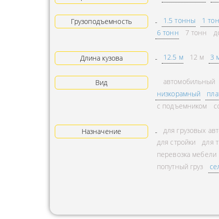
АРЕНДА ТРАКТОРА
ПРЕДОСТ
1.5 тонны
1 то
Грузоподъемность
УСЛУГИ АВТОКРАНА
ЭКСПЕДИ
6 тонн
7 тонн
д
ЗАКАЗ МАНИПУЛЯТОРА
ТЕМПЕРАТ
12.5 м
12 м
3 
Длина кузова
АВИАПЕРЕВОЗКА
ПЕРЕВОЗК
автомобильный
АВТОМОБИЛЬНЫЕ
ПЕРЕВОЗК
Вид
низкорамный
пла
ГРУЗОПЕРЕВОЗКИ
РАССЧИТА
с подъемником
с
МУЛЬТИМОДАЛЬНЫЕ
ПЕРЕВОЗК
ПЕРЕВОЗКИ
для грузовых ав
Назначение
ОХРАНА Г
для стройки
для 
АВТОПЕРЕВОЗКИ
ПЕРЕВОЗ
перевозка мебели
СБОРНОГО ГРУЗА
БАЛЛОНО
попутный груз
се
ДОСТАВКА
ПЕРЕВОЗК
НЕГАБАРИТНЫХ ГРУЗОВ
ПЕРЕВОЗК
ЖЕЛЕЗНОДОРОЖНЫЕ
ПЕРЕВОЗК