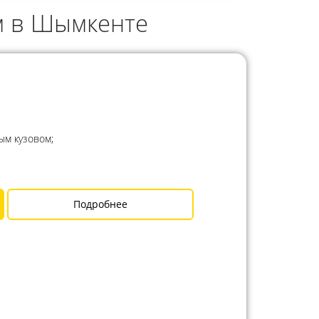
м в Шымкенте
ым кузовом;
Подробнее