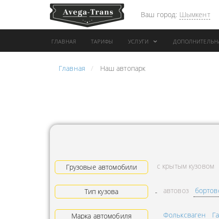
Ваш город:
Шымкент
ГЛАВНАЯ
ТАРИФЫ
УСЛУГИ
ДОПОЛНИТЕЛЬН
Главная
Наш автопарк
АРЕНДА АВТОБУСА
ПЕРЕВОЗК
ГРУЗОВОЙ ТРАНСПОРТ С
"ЭКСПРЕС
КОНИКОМ
ПЕРЕВОЗК
АРЕНДА ТРОЛЛЕЙГРУЗА
АРЕНДА А
ТЕХНИКА С
АВИАПЕР
ГИДРОБОРТАМИ
ГРУЗОВ
с крытым кузовом
ГРУЗОВАЯ ТЕХНИКА
Грузовые автомобили
ЗАКАЗАТЬ
РАЗНОЙ ПОГРУЗКИ
ДОСТАВКА
автовоз
бортов
Тип кузова
ПЕРЕВОЗКА ТРУБ
АДРЕСА
Фольксваген
Г
АРЕНДА БУЛЬДОЗЕРА
Марка автомобиля
ЛОГИСТИ