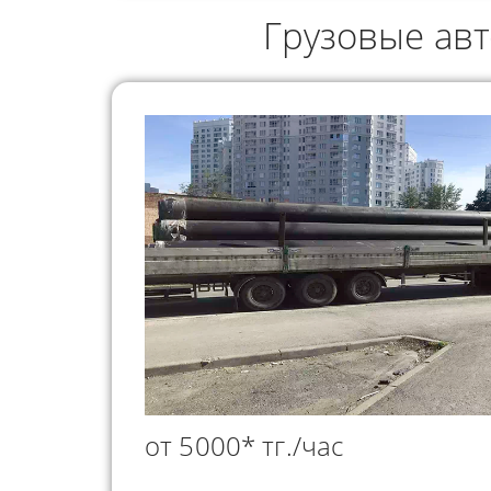
ГРУЗОПЕРЕВОЗКИ
Грузовые ав
НЕФТЕПР
ИНДИВИДУАЛЬНЫЕ
ПЕРЕВОЗК
ГРУЗОПЕРЕВОЗКИ
КОНТЕЙНЕРНЫЕ
ПЕРЕВОЗКИ
от 5000* тг./час