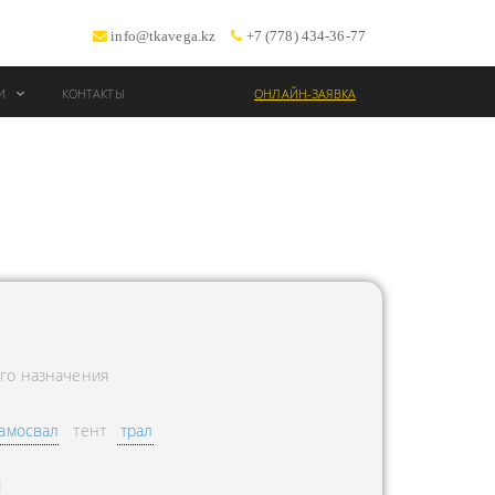
info@tkavega.kz
+7 (778) 434-36-77
ИИ
КОНТАКТЫ
ОНЛАЙН-ЗАЯВКА
ВОЗКИ
Т
го назначения
амосвал
тент
трал
Л