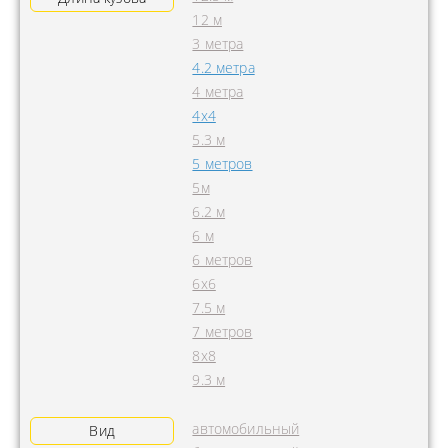
12 м
3 метра
4.2 метра
4 метра
4x4
5.3 м
5 метров
5м
6.2 м
6 м
6 метров
6х6
7.5 м
7 метров
8х8
9.3 м
автомобильный
Вид