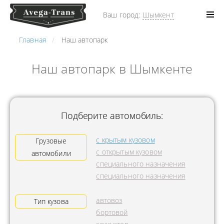
Ваш город:
Шымкент
Главная
Наш автопарк
Наш автопарк в Шымкенте
Подберите автомобиль:
с крытым кузовом
Грузовые
с открытым кузовом
автомобили
специального назначения
специального назначения
автовоз
Тип кузова
бортовой