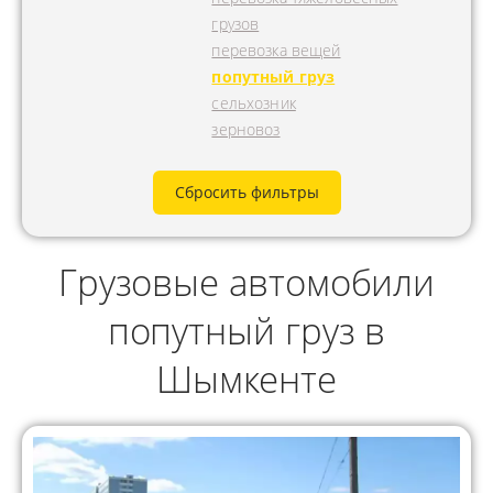
грузов
перевозка вещей
попутный груз
сельхозник
зерновоз
Сбросить фильтры
Грузовые автомобили
попутный груз в
Шымкенте