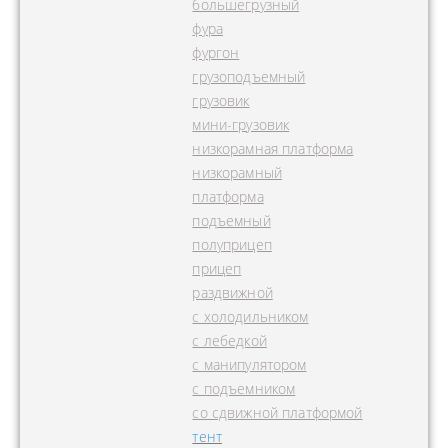
большегрузный
фура
фургон
грузоподъемный
грузовик
мини-грузовик
низкорамная платформа
низкорамный
платформа
подъемный
полуприцеп
прицеп
раздвижной
с холодильником
с лебедкой
с манипулятором
с подъемником
со сдвижной платформой
тент