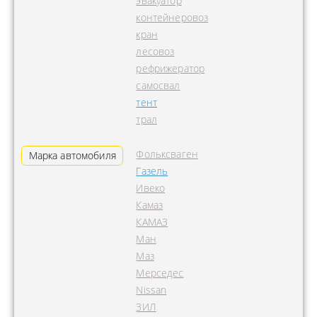
эвакуатор
контейнеровоз
кран
лесовоз
рефрижератор
самосвал
тент
трал
Фольксваген
Марка автомобиля
Газель
Ивеко
Камаз
КАМАЗ
Ман
Маз
Мерседес
Nissan
ЗИЛ