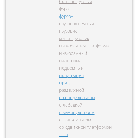
большегрузный
фура
фургон
грузоподъемный
грузовик
мини-грузовик
низкорамная платформа
низкорамный
платформа
подъемный
полуприцеп
прицеп
раздвижной
с холодильником
с лебедкой
с манипулятором
с подъемником
со сдвижной платформой
тент