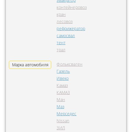
эвакуатор
контейнеровоз
кран
лесовоз
рефрижератор
самосвал
тент
трал
Фольксваген
Марка автомобиля
Газель
Ивеко
Камаз
КАМАЗ
Ман
Маз
Мерседес
Nissan
ЗИЛ