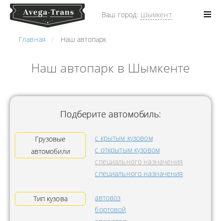
Ваш город:
Шымкент
Главная
Наш автопарк
Наш автопарк в Шымкенте
Подберите автомобиль:
с крытым кузовом
Грузовые
с открытым кузовом
автомобили
специального назначения
специального назначения
автовоз
Тип кузова
бортовой