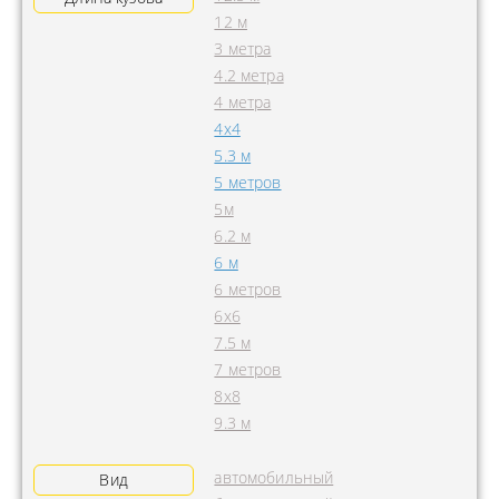
12 м
3 метра
4.2 метра
4 метра
4x4
5.3 м
5 метров
5м
6.2 м
6 м
6 метров
6х6
7.5 м
7 метров
8х8
9.3 м
автомобильный
Вид