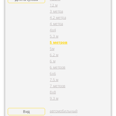
12 м
3 метра
4.2 метра
4 метра
4x4
5.3 м
5 метров
5м
6.2 м
6 м
6 метров
6х6
7.5 м
7 метров
8х8
9.3 м
автомобильный
Вид