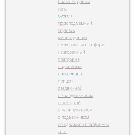
большегрузный
фура
фургон
грузоподъемный
грузовик
мини-грузовик
низкорамная платформа
низкорамный
платформа
подъемный
полуприцеп
прицеп
раздвижной
с холодильником
с лебедкой
с манипулятором
с подъемником
со сдвижной платформой
тент