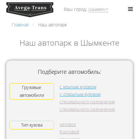
Ваш город:
Шымкент
Главная
Наш автопарк
Наш автопарк в Шымкенте
Подберите автомобиль:
с крытым кузовом
Грузовые
с открытым кузовом
автомобили
специального назначения
специального назначения
автовоз
Тип кузова
бортовой