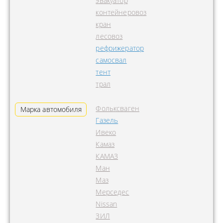
эвакуатор
контейнеровоз
кран
лесовоз
рефрижератор
самосвал
тент
трал
Фольксваген
Марка автомобиля
Газель
Ивеко
Камаз
КАМАЗ
Ман
Маз
Мерседес
Nissan
ЗИЛ